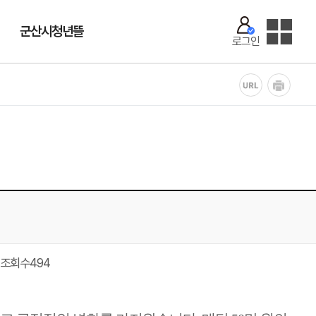
군산시청년뜰
로그인
조회수
494