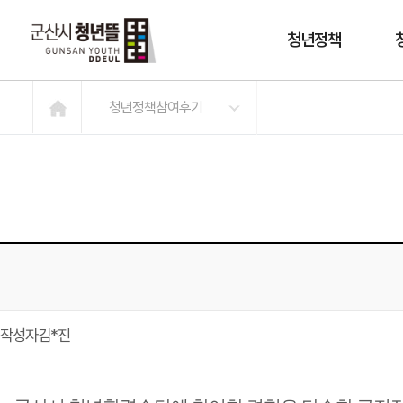
청년정책
청년정책참여후기
작성자
김*진