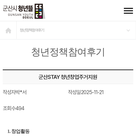
청년정책참여후기
청년정책참여후기
군산STAY 청년창업주거지원
작성자
박*서
작성일
2025-11-21
조회수
494
1. 창업활동