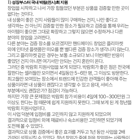
1)
성장부스터 국내 박람(전시)회 지원
창업을 시작하고 나서 가장 힘들었던 부분은 상품을 검증할 만한 곳이
없다는 것이다.
내 상품이 좋은 건지 사람들이 많이 구매하는 건지, 나만 좋다고
생각하는 건 아닌지 검증할 만한 장소가 필요하고 검증을 통해 우리는
아이템이 좋으면 그대로 확장하고 그렇지 않으면 수정하거나 다른
분야의 창업을 고려한다.
다른 분야는 검증 장소를 모르겠지만 핸드메이드 창업은 플리마켓
외에 인터넷 플랫폼만 떠오를 뿐 별다른 검증 장소가 생각나지 않는다.
그리고 플리마켓 같은 경우는 보통 소규모다 보니 이번에만 반응이
좋았던 건지 아니면 여기서만 안되는 건지 혼란이 온다.
그러던 중 박람회 지원사업을 보게 되었다. 박람회가 좋은 점은 전국에
잘한다는 셀러들만 모이면서 4일동안 5~6만 명, 그 이상도 방문한다.
최고들만 모여있는 장소에서 트랜드에 민감한 관객들이 좋아해 주는
상품이라면 내 상품이 괜찮다고 생각할 수 있고 응대, 서비스
부분에서도 괜찮은가? 점검이 가능하다.
하지만 가장 큰 문제점은 박람회 참가 비용이 4일에 100~300만원 그
이상도 한다는 점 때문에 쉽게 지원하지 못한다. 그때 보게 된 게 청년뜰
박람회 지원사업이다.
이 사업 덕분에 입점비를 고민하지 않고 지원하게 되었으며
결과적으로 입점비 외에 재료비나 숙소비용만 고민하면 되었기에
도전해 볼 수 있었다.
결과적으로 상품 검증에서 좋은 효과를 거두고 1년 동안 사업을 2배
가까이 성장시킬 수 있었다. 청년 창업가 중에 처음 창업하는 사람들이