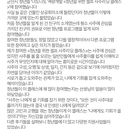
군산시 청년뜰 '너도나도 역량개발 <청년을 위한 셀프 사주리딩 클래스
>'에 참여했습니다
사실 늘 같은 건물인 상공회의소에 들렀던지라 청년뜰이 이렇에
가까운 곳에 있는지 몰랐었습니다
처음 청년뜰을 알게 된 건 친구의 소개였는데 평소 사주에 관심을
가지던 친구의 권유로 이번 청년뜰 프로그램을 알게 되어
참여했습니다
참여한 청년분들도 정말 많았고 다들 열정적이어서 다른 프로그램
또한 참여하고 싶은 의지가 들었습니다
제가 참여한 <청년을 위한 셀프 사주리딩 클래스>는 사주에 관심은
있지만 사주를 볼 줄 모르는 일반인들에게 사주풀이를 쉽게 이해하고
사주가 무엇인지에 대해 알아가는 흥미로운 시간이었습니다
사주의 구성, 오행 및 상생, 일지, 간지 등은 겉으로 보기에 어려웠지만
자연을 담아낸 이야기 같았습니다
서로가 돕고 도와주는 관계가 있고, 나에게 기회를 잡게 도와주는
해석이었습니다
청년들이 이 클래스에 왜 많이 참여했는지는 선생님의 말씀이 많이
와닿았습니다
"사주는 나에게 올 기회를 잡기 위한 것이다:, "모든 것이 사주대로
흘러가지 않는데 결국 내 인생은 나에게 달려있다"
많은 고민과 고행을 겪는 청년들이게 이 클래스는 "나에게도 기회가 올
것이다"라는 자신감을 심어주었습니다
다른 후기들을 살펴보니 청년뜰에 더 많고 다양한 지원사업들이
있었습니다