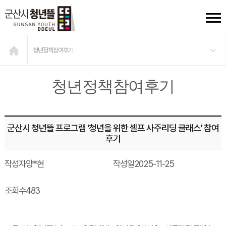
청년정책참여후기
청년정책참여후기
군산시 청년뜰 프로그램 '청년을 위한 셀프 사주리딩 클래스' 참여
후기
작성자
양*현
작성일
2025-11-25
조회수
483