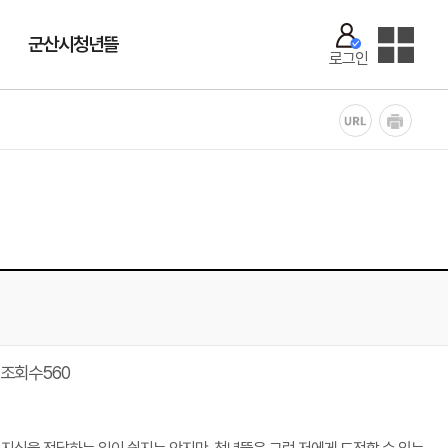
군산시청년뜰
로그인
조회수
560