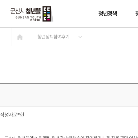
청년정책
청년정책참여후기
작성자
문*현