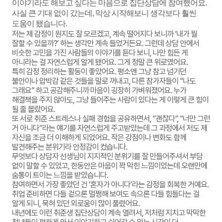
이야기라도 해보고 싶다는 마음으로 집단상담에 참여했어요.
사실 큰 기대 없이 갔는데, 막상 시작해보니 생각보다 훨씬
도움이 됐습니다.
저는 제 감정이 뭔지도 잘 모르겠고, 계속 떨어지다 보니까 ‘내가 뭘
잘할 수 있을까?’ 하는 생각만 계속 들었거든요. 그런데 상담 안에서
비슷한 고민을 가진 사람들의 이야기를 듣다 보니, 나만 힘든 게
아니라는 걸 자연스럽게 알게 됐어요. 그게 정말 큰 위로였어요.
특히 감정 정리하는 활동이 좋았어요. 평소엔 그냥 참고 넘기던
불안이나 압박감 같은 것들을 말로 꺼내고, 다른 참가자들이 “나도
그래요” 하고 공감해주니까 마음이 굉장히 가벼워졌어요. 누가
해결책을 주지 않아도, 그냥 들어주는 사람이 있다는 게 이렇게 큰 힘이
될 줄 몰랐어요.
또 서로 취준 스트레스나 실패 경험을 공유하면서, “괜찮다”, “너만 그런
거 아니다”라는 얘기를 자연스럽게 주고받았는데 그 과정에서 저도 제
자신을 조금 더 이해하게 되었어요. 작은 강점이나 변화도 함께
발견해주는 분위기라 안정감이 컸습니다.
무엇보다 상담자 선생님이 지지적인 분위기를 잘 만들어주셔서 부담
없이 말할 수 있었고, 한동안은 마음이 꽉 막힌 느낌이었는데 오랜만에
숨통이 트이는 느낌을 받았습니다.
참여하면서 가장 좋았던 건 ‘혼자가 아니다’라는 감정을 회복한 거예요.
취업 준비하면 다들 겉으론 멀쩡해 보여도 속으론 다들 힘들다는 걸
알게 되니, 묵혀 있던 외로움이 많이 풀렸어요.
내년에도 이런 취준생 집단상담이 계속 열려서, 저처럼 지치고 막막한