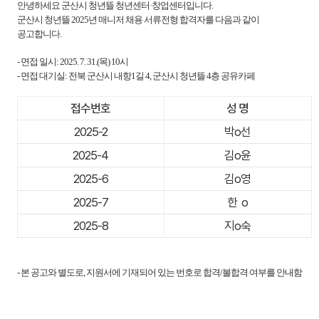
안녕하세요 군산시 청년뜰 청년센터·창업센터입니다.
군산시 청년뜰 2025년 매니저 채용 서류전형 합격자를 다음과 같이
공고합니다.
- 면접 일시: 2025. 7. 31.(목) 10시
- 면접 대기실: 전북 군산시 내항1길 4, 군산시 청년뜰 4층 공유카페
접수번호
성 명
2025-2
박o선
2025-4
김o윤
2025-6
김o영
2025-7
한 o
2025-8
지o숙
- 본 공고와 별도로, 지원서에 기재되어 있는 번호로 합격/불합격 여부를 안내함