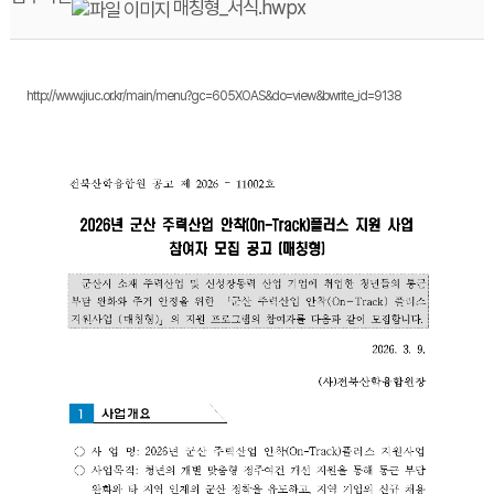
매칭형_서식.hwpx
http://www.jiuc.or.kr/main/menu?gc=605XOAS&do=view&bwrite_id=9138