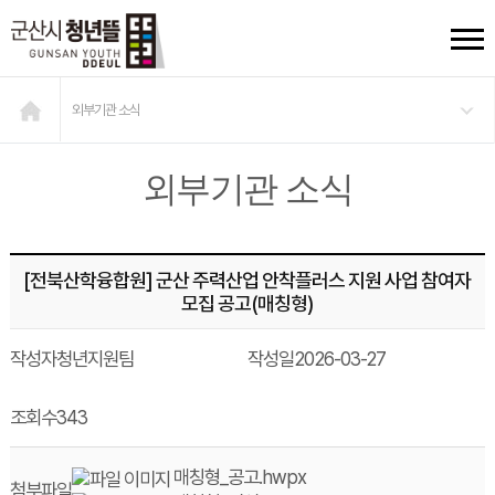
외부기관 소식
외부기관 소식
[전북산학융합원] 군산 주력산업 안착플러스 지원 사업 참여자
모집 공고(매칭형)
작성자
청년지원팀
작성일
2026-03-27
조회수
343
매칭형_공고.hwpx
첨부파일